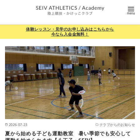
コ
ン
テ
ン
体験レッスン・見学のお申し込みはこちらから
今なら入会金無料！
ツ
へ
移
動
2026-07-23
クラブからのお知らせ
夏から始める子ども運動教室 暑い季節でも安心して