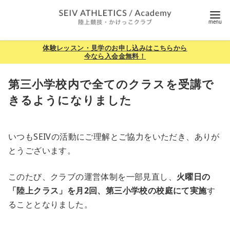
コ
ン
テ
ン
体験レッスン・見学のお申し込みはこちらから
今なら入会金無料！
ツ
へ
第三小学校内で全てのクラスを受講で
移
きるようになりました
動
いつもSEIVの活動にご理解とご協力をいただき、ありが
とうございます。
このたび、クラブの運営体制を一部見直し、
火曜日の
「陸上クラス」を月2回、第三小学校の校庭にて実施
す
ることとなりました。