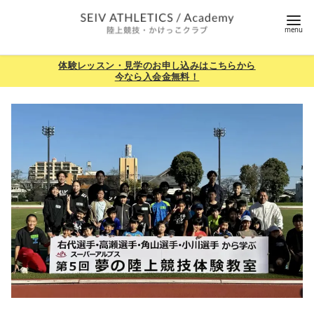
コ
ン
テ
ン
体験レッスン・見学のお申し込みはこちらから
今なら入会金無料！
ツ
へ
移
動