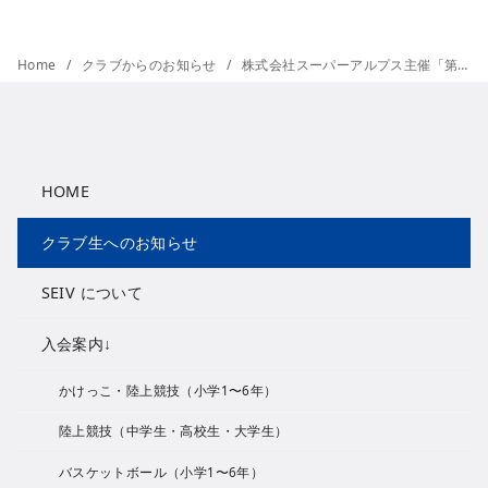
Home
クラブからのお知らせ
株式会社スーパーアルプス主催「第5回 夢の陸上競技体験教室」が開催されました（運営：SEIVスポーツクラブ）
HOME
クラブ生へのお知らせ
SEIV について
入会案内↓
かけっこ・陸上競技（小学1〜6年）
陸上競技（中学生・高校生・大学生）
バスケットボール（小学1〜6年）