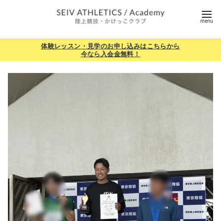
コ
ン
テ
ン
体験レッスン・見学のお申し込みはこちらから
今なら入会金無料！
ツ
へ
移
動